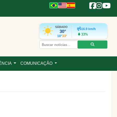
SÁBADO
16.9
km/h
30°
33%
18°
33°
ÊNCIA
COMUNICAÇÃO