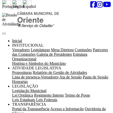
CÂMARA MUNICIPAL DE
Oriente
“A Serviço do Cidadão”
Inicial
INSTITUCIONAL
Vereadores
Legislaturas
Mesa Diretora
Comissões
Pareceres
das Comissões
Galeria de Presidentes
Estrutura
Organizacional
História e Símbolos do Município
ATIVIDADE LEGISLATIVA
Proposituras
Relatório de Gestão de Atividades
Lista de presença-Vereadores
Ata de Sessão
Pauta de Sessão
Honrarias
LEGISLAÇÃO
Legislação Municipal
Lei Orgânica
Regimento Interno
Termo de Posse
Leis Estaduais
Leis Federais
TRANSPARÊNCIA
Portal da Transparência
Acesso a Informação
Ouvidoria da